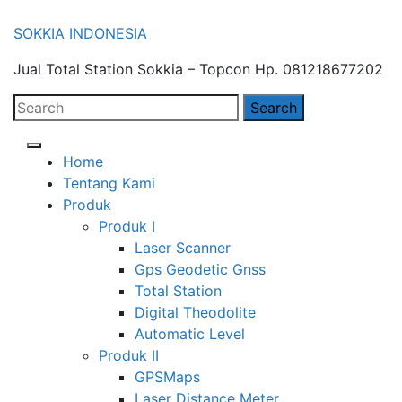
Skip
SOKKIA INDONESIA
to
Jual Total Station Sokkia – Topcon Hp. 081218677202
content
Search
for:
Open
Home
Button
Tentang Kami
Produk
Produk I
Laser Scanner
Gps Geodetic Gnss
Total Station
Digital Theodolite
Automatic Level
Produk II
GPSMaps
Laser Distance Meter